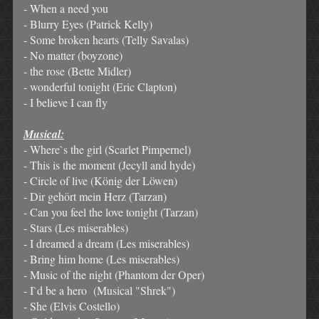
- When a need you
- Blurry Eyes (Patrick Kelly)
- Some broken hearts (Telly Savalas)
- No matter (boyzone)
- the rose (Bette Midler)
- wonderful tonight (Eric Clapton)
- I believe I can fly
Musical:
- Where`s the girl (Scarlet Pimpernel)
- This is the moment (Jecyll and hyde)
- Circle of live (König der Löwen)
- Dir gehört mein Herz (Tarzan)
- Can you feel the love tonight (Tarzan)
- Stars (Les miserables)
- I dreamed a dream (Les miserables)
- Bring him home (Les miserables)
- Music of the night (Phantom der Oper)
- I`d be a hero (Musical "Shrek")
- She (Elvis Costello)