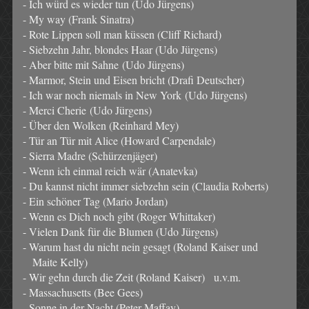
- Ich würd es wieder tun (Udo Jürgens)
- My way (Frank Sinatra)
- Rote Lippen soll man küssen (Cliff Richard)
- Siebzehn Jahr, blondes Haar (Udo Jürgens)
- Aber bitte mit Sahne
(Udo Jürgens)
- Marmor, Stein und Eisen bricht (Drafi Deutscher)
- Ich war noch niemals in New York
(Udo Jürgens)
- Merci Cherie
(Udo Jürgens)
- Über den Wolken (Reinhard Mey)
- Tür an Tür mit Alice (Howard Carpendale)
- Sierra Madre (Schürzenjäger)
- Wenn ich einmal reich wär (Anatevka)
- Du kannst nicht immer siebzehn sein (Claudia Roberts)
- Ein schöner Tag (Mario Jordan)
- Wenn es Dich noch gibt (Roger Whittaker)
- Vielen Dank für die Blumen (Udo Jürgens)
- Warum hast du nicht nein gesagt (Roland Kaiser und
Maite Kelly)
- Wir gehn durch die Zeit (Roland Kaiser) u.v.m.
- Massachusetts (Bee Gees)
- Sonne in der Nacht (Peter Maffay)