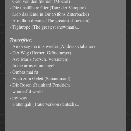
- Gold von den Sternen (Mozart)
- Die unstillbare Gier (Tanz der Vampire)
- Lieb das Kind in Dir (Alfons Zitterbacke)
- A million dreams (The greatest showman)
- Tightrope (The greatest showman)...
Trauerfeier:
- Amoi seg ma uns wieder (Andreas Gabalier)
- Der Weg (Herbert Grönemeyer)
- Ave Maria (versch. Versionen)
- In the arms of an angel
- Ombra mai fu
- Euch zum Geleit (Schandmaul)
- Die Rosen (Rainhard Fendrich)
- wonderful world
- my way
- Hallelujah (Trauerversion deutsch)...