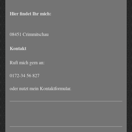
Hier findet Ihr mich:
08451
Crimmitschau
Kontakt
Ruft mich gern an:
0172-34 56 827
oder nutzt mein Kontaktformular.