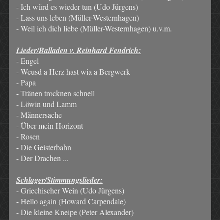
- Ich würd es wieder tun (Udo Jürgens)
- Lass uns leben (Müller-Westernhagen)
- Weil ich dich liebe (Müller-Westernhagen) u.v.m.
Lieder/Balladen v. Reinhard Fendrich:
- Engel
- Weusd a Herz hast wia a Bergwerk
- Papa
- Tränen trocknen schnell
- Löwin und Lamm
- Männersache
- Über mein Horizont
- Rosen
- Die Geisterbahn
- Der Drachen ...
Schlager/Stimmungslieder:
- Griechischer Wein (Udo Jürgens)
- Hello again (Howard Carpendale)
- Die kleine Kneipe (Peter Alexander)